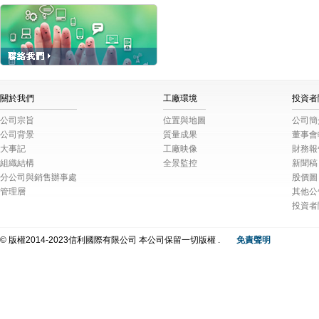
關於我們
工廠環境
投資者
公司宗旨
位置與地圖
公司簡
公司背景
質量成果
董事會
大事記
工廠映像
財務報
組織結構
全景監控
新聞稿
分公司與銷售辦事處
股價圖
管理層
其他公
投資者
© 版權2014-2023信利國際有限公司 本公司保留一切版權 .
免責聲明